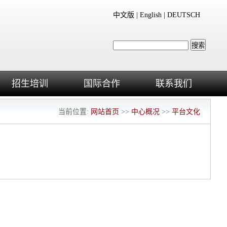
中文版
|
English
|
DEUTSCH
招生培训
国际合作
联系我们
当前位置:
网站首页
>>
中心概况
>>
平台文化