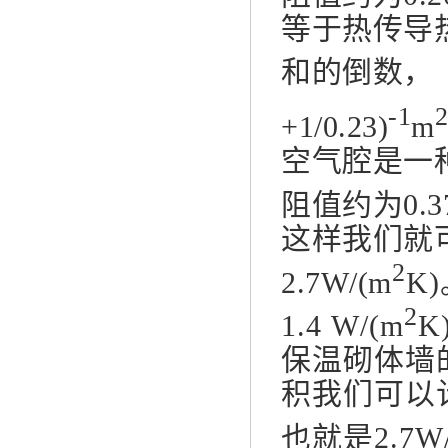
等于热传导
和的倒数，
-1
+1/0.23)
m
空气腔是一
阻值约为0.3
这样我们就
2
2.7W/(m
K
2
1.4 W/(m
K
保温砌体墙
积我们可以
也就是2.7W/